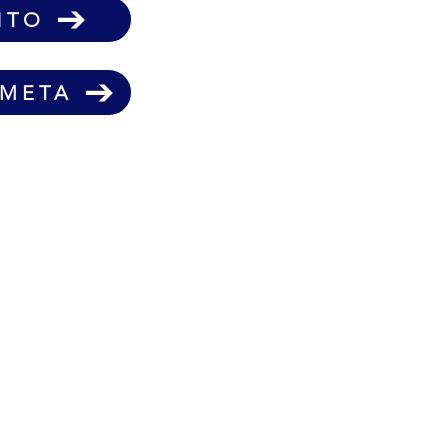
NTO
-META