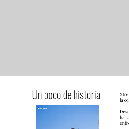
Un poco de historia
Xtre
la c
Desd
ha c
enfr