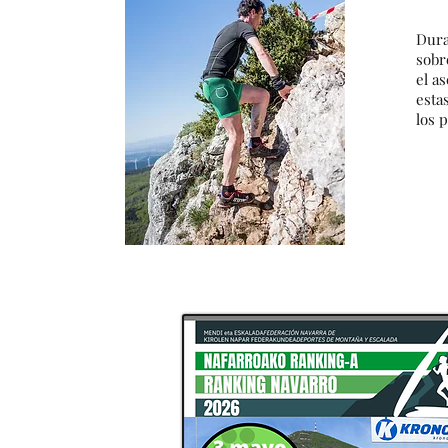
Dura
sobr
el a
esta
los p