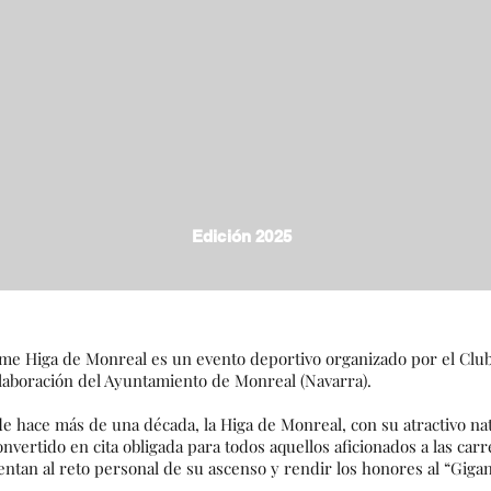
Edición 2025
me Higa de Monreal es un evento deportivo organizado por el Clu
olaboración del Ayuntamiento de Monreal (Navarra).
e hace más de una década, la Higa de Monreal, con su atractivo nat
onvertido en cita obligada para todos aquellos aficionados a las ca
entan al reto personal de su ascenso y rendir los honores al “Gigan