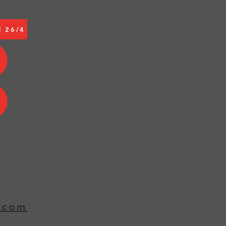
l 26/4
€
€
.com