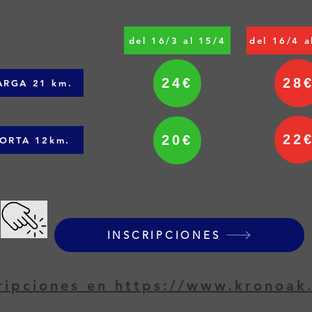
del 16/3 al 15/4
del 16/4 a
24€
28
ARGA 21 km.
22
20€
ORTA 12km.
INSCRIPCIONES
ripciones en https://www.kronoak